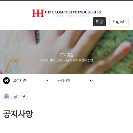
한글
English
회사
사업
제조
채용
소개
영역
기술
정보
고객지원
고객과 함께 만들어가는 하이즈 복합재 산업
고객
지원
고객지원
공지사항
공지사항