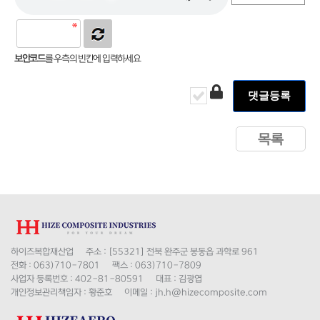
보안코드
를 우측의 빈칸에 입력하세요
목록
하이즈복합재산업
주소 :
[55321] 전북 완주군 봉동읍 과학로 961
전화 :
063)710-7801
팩스 :
063)710-7809
사업자 등록번호 :
402-81-80591
대표 :
김광엽
개인정보관리책임자 :
황준호
이메일 :
jh.h@hizecomposite.com