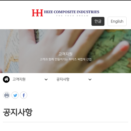
한글
English
회사
사업
제조
채용
소개
영역
기술
정보
고객지원
고객과 함께 만들어가는 하이즈 복합재 산업
고객
지원
고객지원
공지사항
공지사항